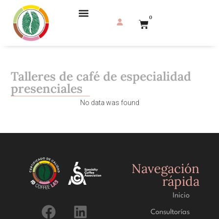
0
Talleres de café de especialidad
presenciales
No data was found
Navegación
rápida
Inicio
Consultorías