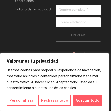
condiciones
Política de privacidad
ENVIAR
Contáctanos
para cursos
Valoramos tu privacidad
bonificables
Fundae
Usamos cookies para mejorar su experiencia de navegación,
mostrarle anuncios o contenidos personalizados y analizar
Saber más...
nuestro tráfico. Al hacer clic en “Aceptar todo” usted da su
consentimiento a nuestro uso de las cookies.
Todos los derechos reservados
Powered by
Iannello Studio
&
Bruna Bernardes
por IDCOFFEELAB
Personalizar
Rechazar todo
Aceptar todo