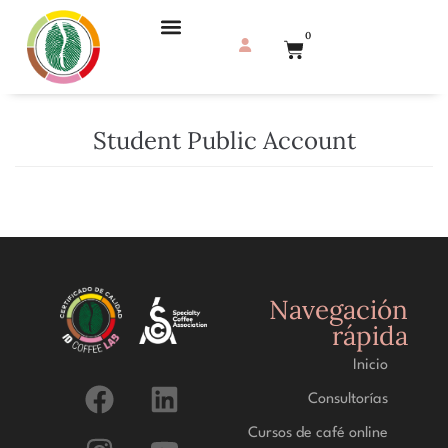
0
Student Public Account
Navegación
rápida
Inicio
Consultorías
Cursos de café online