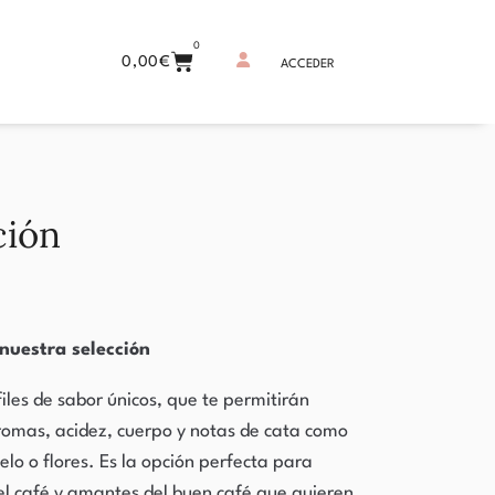
0
0,00
€
ACCEDER
ción
nuestra selección
les de sabor únicos, que te permitirán
aromas, acidez, cuerpo y notas de cata como
elo o flores. Es la opción perfecta para
del café y amantes del buen café que quieren