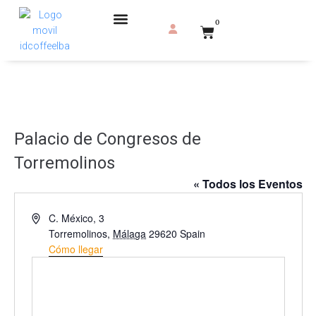
0
Eventos con café
Servicio de Tueste
Palacio de Congresos de
Torremolinos
« Todos los Eventos
D
C. México, 3
i
Torremolinos
,
Málaga
29620
Spain
r
Cómo llegar
e
c
c
i