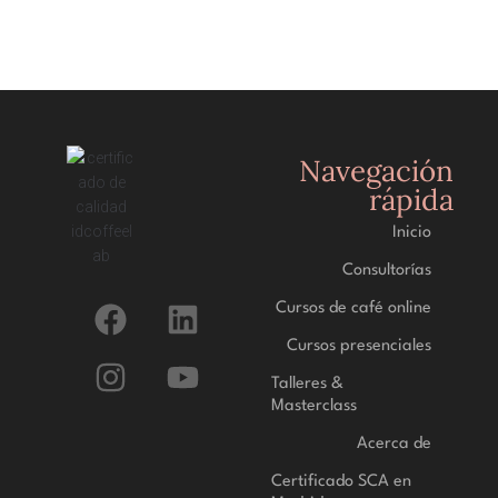
a
l
a
f
e
c
h
Navegación
a
rápida
.
Inicio
Consultorías
Cursos de café online
Cursos presenciales
Talleres &
Masterclass
Acerca de
Certificado SCA en