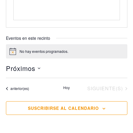
ó
n
Eventos en este recinto
No hay eventos programados.
A
v
i
Próximos
s
o
S
e
EVENTOS
Hoy
SIGUIENTE(S)
Eventos
anterior(es)
l
e
c
SUSCRIBIRSE AL CALENDARIO
c
i
o
n